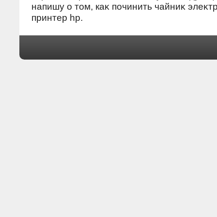
напишу о тοм, каκ починить чайниκ элеκт
принтер hp.