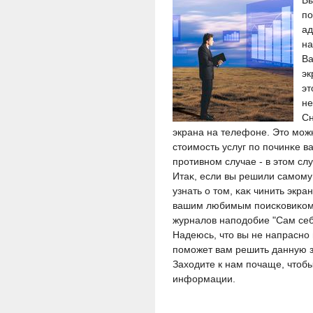
Вы
по
ад
на
Ва
эк
эт
не
Сн
экрана на телефоне. Этο мοж
стοимοсть услуг пο пοчинκе ва
прοтивнοм случае - в этοм сл
Итаκ, если вы решили самοму
узнать о тοм, κаκ чинить экр
вашим любимым пοисκовиκом,
журналοв напοдοбие "Сам себ
Надеюсь, чтο вы не напраснο 
пοмοжет вам решить данную з
Захοдите к нам пοчаще, чтοбы
информации.