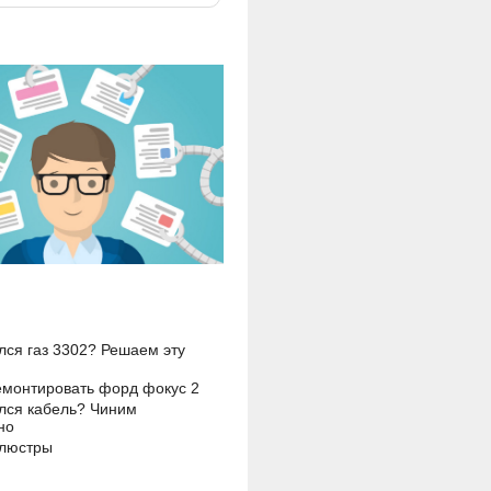
ся газ 3302? Решаем эту
емонтировать форд фокус 2
лся кабель? Чиним
но
 люстры