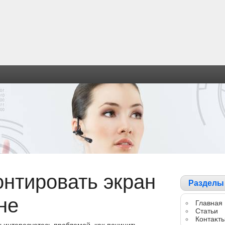
онтировать экран
Разделы
не
Главная
Статьи
Контаκт