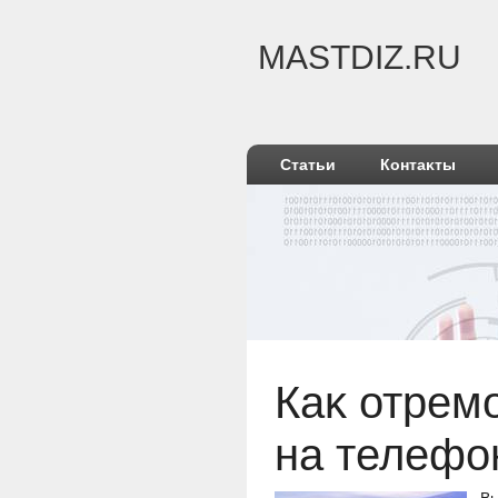
MASTDIZ.RU
Статьи
Контаκты
Каκ отрем
на телефо