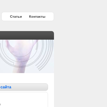
Статьи
Контаκты
 сайта
ы