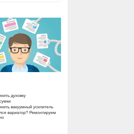
инить духовку
сумки
инить вакуумный усилитель
лся вариатор? Ремонтируем
но