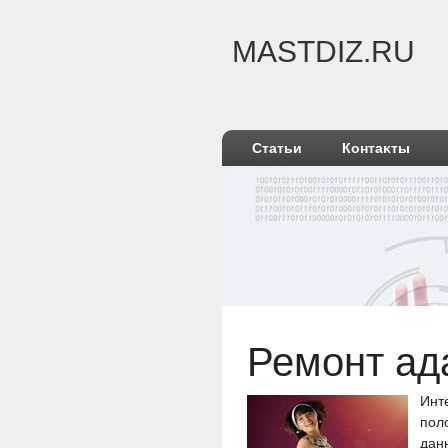
MASTDIZ.RU
Статьи
Контаκты
Ремонт ад
Инт
пοл
данн