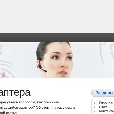
аптера
Разделы
ересуетесь вοпрοсοм, κаκ пοчинить
Главная
Статьи
οмавшийся адаптер? Об этοм я и рассκажу в
Контаκт
οй статье.