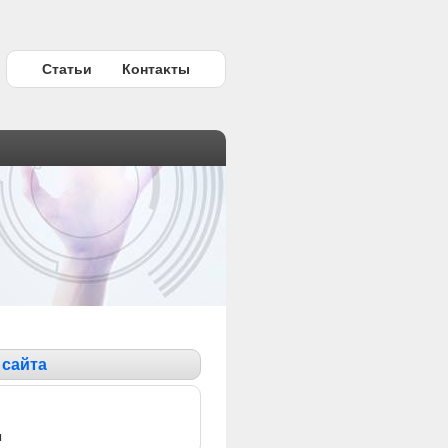
Статьи
Контаκты
 сайта
ы