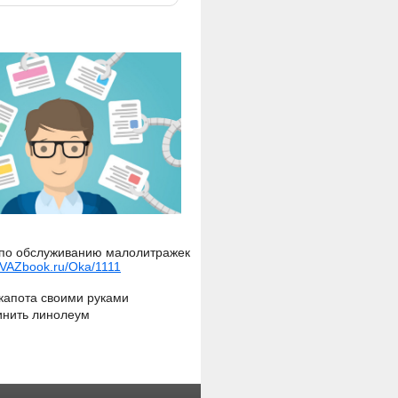
по обслуживанию малолитражек
VAZbook.ru/Oka/1111
капота своими руками
инить линолеум