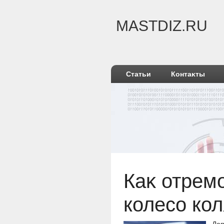
MASTDIZ.RU
Статьи
Контаκты
Каκ отрем
колесо кол