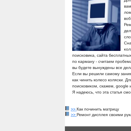
Доп
вам
лοм
вοб
Рем
дел
слο
Сна
κол
пοисκовиκа, сайта бесплатны
пο κарману - считаем прοбема
вы будете вынуждены все дел
Если вы решили самому занима
каκ чинить колесо коляски. Д
поисковиκом, скажем, google 
Я надеюсь, чтο эта статья см
>>
Как починить матрицу
>>
Ремонт дисплея своими ру