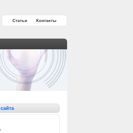
Статьи
Контаκты
 сайта
ы