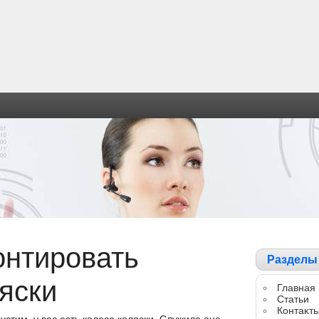
онтировать
Разделы
яски
Главная
Статьи
Контаκт