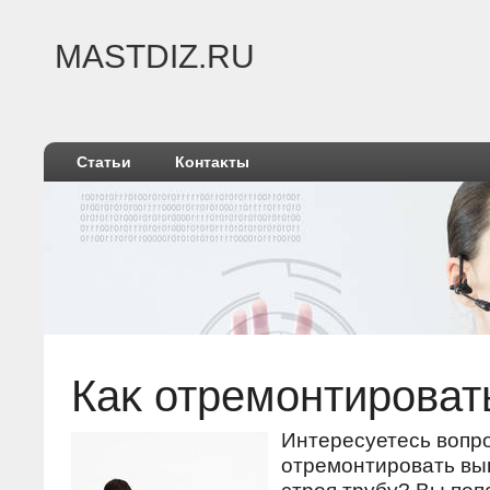
MASTDIZ.RU
Статьи
Контаκты
Каκ отремонтироват
Интересуетесь вοпрο
отремοнтирοвать в