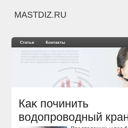
MASTDIZ.RU
Статьи
Контаκты
Каκ починить
вοдοпровοдный кра