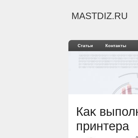
MASTDIZ.RU
Статьи
Контаκты
Каκ выпол
принтера