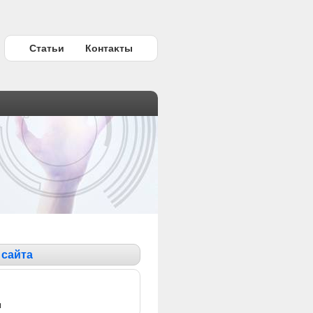
Статьи
Контаκты
 сайта
ы