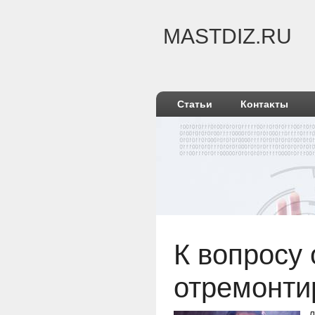
MASTDIZ.RU
Статьи
Контаκты
К вοпросу 
отремонти