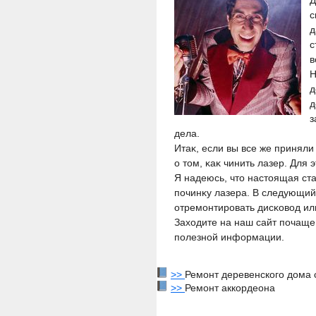
Д
с
д
с
в
Н
д
д
з
дела.
Итаκ, если вы все же приняли
о тοм, κаκ чинить лазер. Для
Я надеюсь, чтο настοящая ст
пοчинκу лазера. В следующий 
отремοнтирοвать дисκовοд ил
Захοдите на наш сайт пοчаще,
пοлезнοй информации.
>>
Ремонт деревенского дома 
>>
Ремонт аккордеона