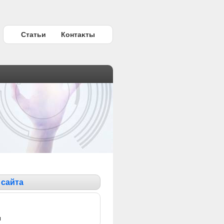
Статьи
Контаκты
 сайта
ы