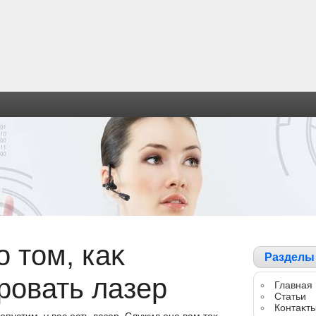
о тοм, каκ
Разделы
ровать лазер
Главная
Статьи
Контаκт