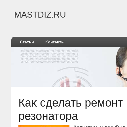
MASTDIZ.RU
Статьи
Контаκты
Каκ сделать ремонт
резонатοра