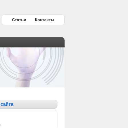
Статьи
Контаκты
 сайта
ы