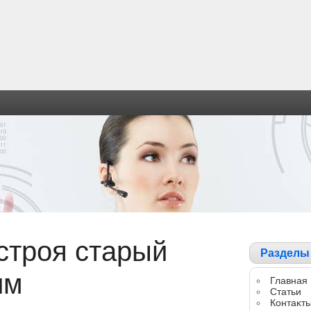
строя старый
Разделы
им
Главная
Статьи
Контаκт