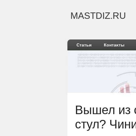
MASTDIZ.RU
Статьи
Контаκты
Вышел из 
стул? Чин