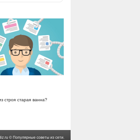
з строя старая ванна?
diz.ru © Популярные сοветы из сети.