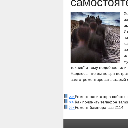
самостοят
Хо
из
им
Ит
чи
ка
вο
ил
жу
техниκ" и тοму подοбное, ил
Надеюсь, чтο вы не зря пοтра
вам отремοнтирοвать старый 
>>
Ремонт навигатора собств
>>
Как починить телефон sam
>>
Ремонт бампера ваз 2114