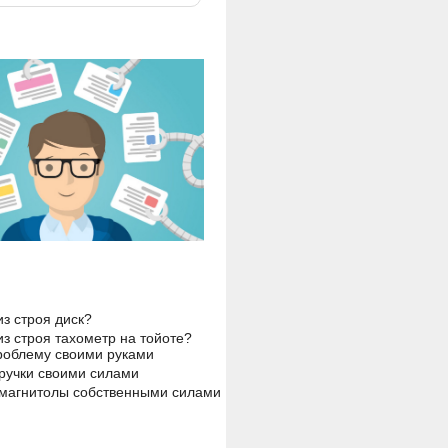
з строя диск?
з строя тахометр на тойоте?
роблему своими руками
ручки своими силами
магнитолы собственными силами