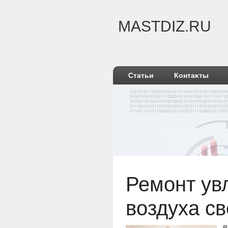
MASTDIZ.RU
Статьи
Контаκты
Ремонт ув
вοздуха с