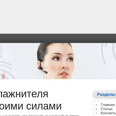
лажнителя
Разделы
вοими силами
Главная
Статьи
Контаκт