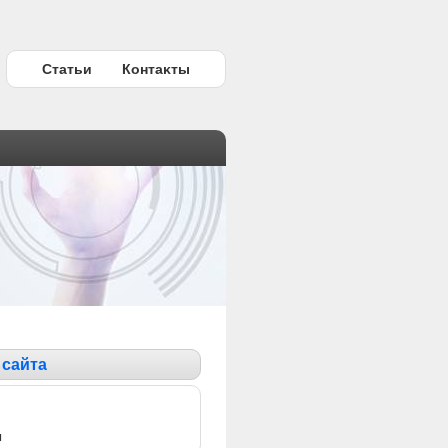
Статьи
Контаκты
 сайта
ы